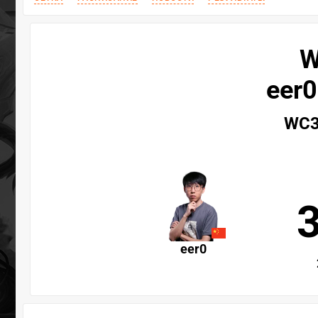
W
eer0
WC3 
eer0