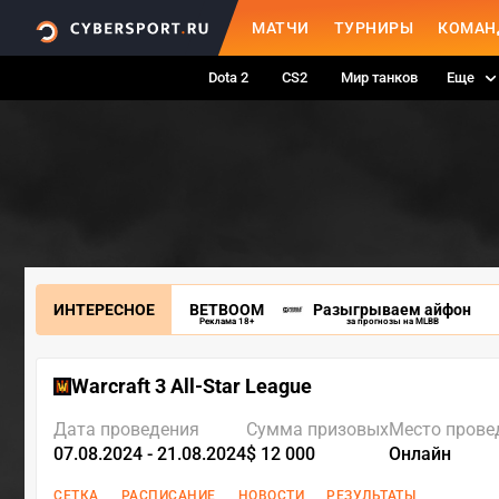
МАТЧИ
ТУРНИРЫ
КОМАН
Dota 2
CS2
Мир танков
Еще
ИНТЕРЕСНОЕ
BETBOOM
Разыгрываем айфон
Реклама 18+
за прогнозы на MLBB
Warcraft 3 All-Star League
Дата проведения
Сумма призовых
Место прове
07.08.2024 - 21.08.2024
$ 12 000
Онлайн
СЕТКА
РАСПИСАНИЕ
НОВОСТИ
РЕЗУЛЬТАТЫ