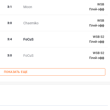
WSB
3
:
1
Moon
Плей-офф
WSB
3
:
0
Chaemiko
Плей-офф
WSB S2
3
:
4
FoCuS
Плей-офф
WSB S2
3
:
0
FoCuS
Плей-офф
ПОКАЗАТЬ ЕЩЕ