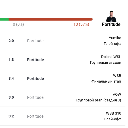
Fortitude
0 (0%)
13 (57%)
Yumiko
2
:
0
Fortitude
Плей-офф
DolphinWSL
1
:
3
Fortitude
Групповая стадия
WSB
3
:
4
Fortitude
Финальный этап
AOW
3
:
0
Fortitude
Групповой этап (стадия 3)
WSB S10
3
:
2
Fortitude
Плей-офф