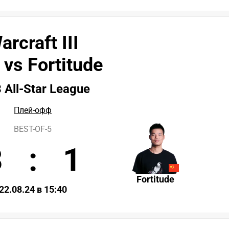
arcraft III
 vs Fortitude
All-Star League
Плей-офф
BEST-OF-5
3
:
1
Fortitude
22.08.24 в 15:40