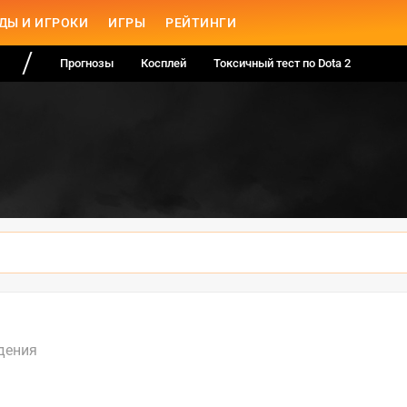
ДЫ И ИГРОКИ
ИГРЫ
РЕЙТИНГИ
Прогнозы
Косплей
Токсичный тест по Dota 2
дения