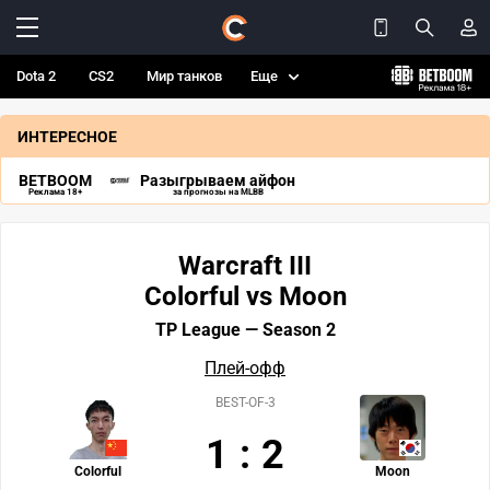
Dota 2
CS2
Мир танков
Еще
ИНТЕРЕСНОЕ
BETBOOM
Разыгрываем айфон
Реклама 18+
за прогнозы на MLBB
Warcraft III
Colorful vs Moon
TP League — Season 2
Плей-офф
BEST-OF-3
1
:
2
Colorful
Moon