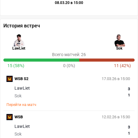
08.03.20 в 15:00
История встреч
LawLiet
Sok
Всего матчей: 26
15 (58%)
0 (0%)
11 (42%)
WSB S2
17.03.26 в 15:00
LawLiet
3
1
Sok
Перейти на матч
WSB
12.02.26 в 15:30
LawLiet
3
1
Sok