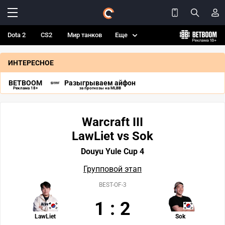
Dota 2
CS2
Мир танков
Еще
ИНТЕРЕСНОЕ
BETBOOM
Разыгрываем айфон
Реклама 18+
за прогнозы на MLBB
Warcraft III
LawLiet vs Sok
Douyu Yule Cup 4
Групповой этап
BEST-OF-3
1
:
2
LawLiet
Sok