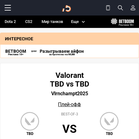
Dota 2
CS2
Мир танков
Еще
ИНТЕРЕСНОЕ
BETBOOM
Разыгрываем айфон
Реклама 18+
за прогнозы на MLBB
Valorant
TBD vs TBD
Vlrnchampt2025
Плей-офф
BEST-OF-3
VS
TBD
TBD