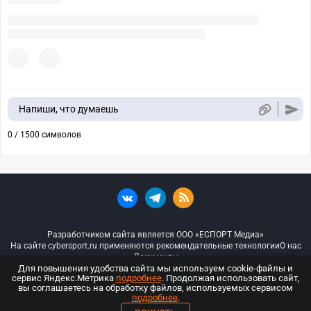
Напиши, что думаешь
0 / 1500 символов
Разработчиком сайта является ООО «ЕСПОРТ Медиа»
На сайте cybersport.ru применяются рекомендательные технологии
О нас
Документы
Для повышения удобства сайта мы используем cookie-файлы и
сервис Яндекс.Метрика
подробнее
. Продолжая использовать сайт,
© ООО «Киберспорт.ру» — Все права защищены
вы соглашаетесь на обработку файлов, используемых сервисом
подробнее
.
18+