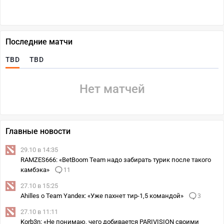
Последние матчи
TBD
TBD
Нет матчей
Главные новости
29.10 в 14:35
RAMZES666: «BetBoom Team надо забирать турик после такого
камбэка»
11
27.10 в 15:25
Ahilles о Team Yandex: «Уже пахнет тир-1,5 командой»
3
27.10 в 11:11
Korb3n: «Не понимаю, чего добивается PARIVISION своими