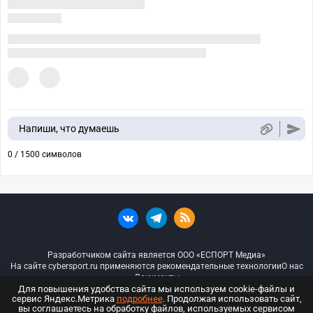
Напиши, что думаешь
0 / 1500 символов
Разработчиком сайта является ООО «ЕСПОРТ Медиа»
На сайте cybersport.ru применяются рекомендательные технологии
О нас
Документы
Для повышения удобства сайта мы используем cookie-файлы и
сервис Яндекс.Метрика
подробнее
. Продолжая использовать сайт,
© ООО «Киберспорт.ру» — Все права защищены
вы соглашаетесь на обработку файлов, используемых сервисом