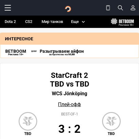
Dota 2
CS2
Мир танков
Еще
ИНТЕРЕСНОЕ
BETBOOM
Разыгрываем айфон
Реклама 18+
за прогнозы на MLBB
StarCraft 2
TBD vs TBD
WCS Jönköping
Плей-офф
BEST-OF-1
3
:
2
TBD
TBD