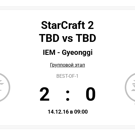
StarCraft 2
TBD vs TBD
IEM - Gyeonggi
Групповой этап
BEST-OF-1
2
:
0
D
14.12.16 в 09:00