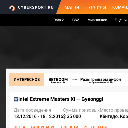
МАТЧИ
ТУРНИРЫ
КОМАН
Dota 2
CS2
Мир танков
Еще
ИНТЕРЕСНОЕ
BETBOOM
Разыгрываем айфон
Реклама 18+
за прогнозы на MLBB
Intel Extreme Masters XI — Gyeonggi
Дата проведения
Сумма призовых
Место прове
13.12.2016 - 18.12.2016
$ 35 000
Кёнгидо, Ко
СЕТКА
РАСПИСАНИЕ
НОВОСТИ
РЕЗУЛЬТАТЫ