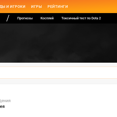
ДЫ И ИГРОКИ
ИГРЫ
РЕЙТИНГИ
Прогнозы
Косплей
Токсичный тест по Dota 2
дения
рея