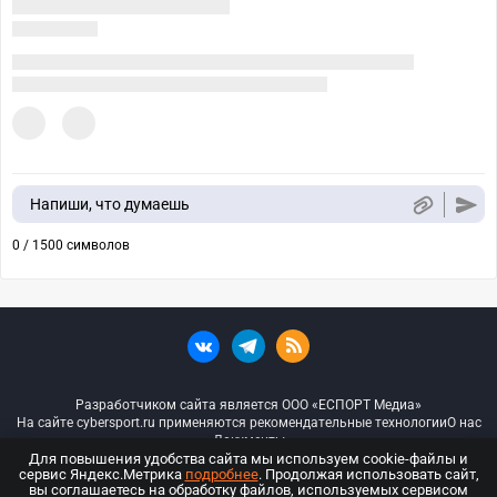
Напиши, что думаешь
0 / 1500 символов
Разработчиком сайта является ООО «ЕСПОРТ Медиа»
На сайте cybersport.ru применяются рекомендательные технологии
О нас
Документы
Для повышения удобства сайта мы используем cookie-файлы и
сервис Яндекс.Метрика
подробнее
. Продолжая использовать сайт,
© ООО «Киберспорт.ру» — Все права защищены
вы соглашаетесь на обработку файлов, используемых сервисом