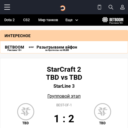
Dota 2
CS2
Мир танков
Еще
ИНТЕРЕСНОЕ
BETBOOM
Разыгрываем айфон
Реклама 18+
за прогнозы на MLBB
StarCraft 2
TBD vs TBD
StarLine 3
Групповой этап
BEST-OF-1
1
:
2
TBD
TBD