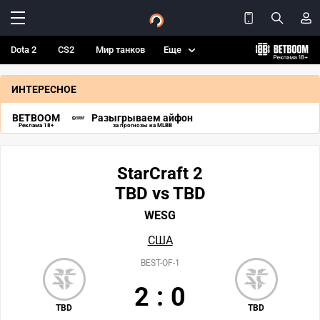
Dota 2
CS2
Мир танков
Еще
ИНТЕРЕСНОЕ
BETBOOM
Разыгрываем айфон
Реклама 18+
за прогнозы на MLBB
StarCraft 2
TBD vs TBD
WESG
США
BEST-OF-1
2
:
0
TBD
TBD