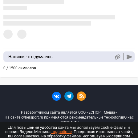
Напиши, что думаешь
0 / 1500 символов
Разработчиком сайта является ООО «ЕСПОРТ Медиа»
На сайте cybersport.ru применяются рекомендательные технологии
О нас
Документы
Для повышения удобства сайта мы используем cookie-файлы и
сервис Яндекс.Метрика
подробнее
. Продолжая использовать сайт,
© ООО «Киберспорт.ру» — Все права защищены
вы соглашаетесь на обработку файлов, используемых сервисом