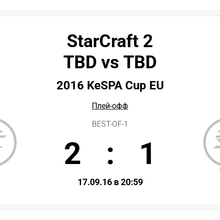
StarCraft 2
TBD vs TBD
2016 KeSPA Cup EU
Плей-офф
BEST-OF-1
2
:
1
D
17.09.16 в 20:59