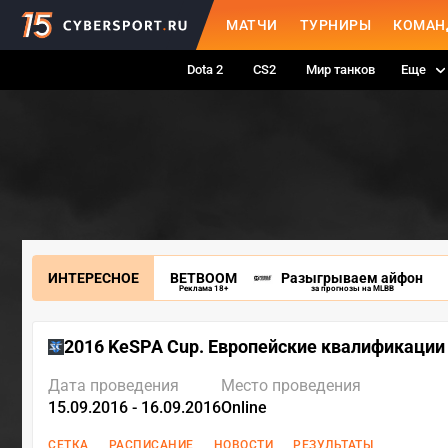
МАТЧИ
ТУРНИРЫ
КОМАН
Dota 2
CS2
Мир танков
Еще
ИНТЕРЕСНОЕ
BETBOOM
Разыгрываем айфон
Реклама 18+
за прогнозы на MLBB
2016 KeSPA Cup. Европейские квалификации
Дата проведения
Место проведения
15.09.2016 - 16.09.2016
Online
СЕТКА
РАСПИСАНИЕ
НОВОСТИ
РЕЗУЛЬТАТЫ