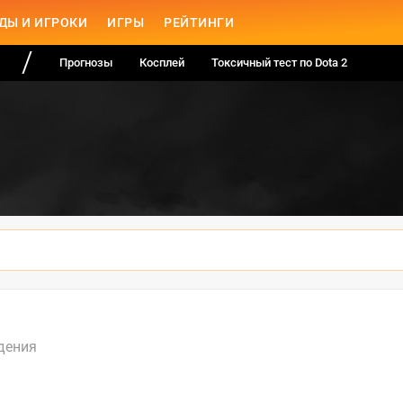
ДЫ И ИГРОКИ
ИГРЫ
РЕЙТИНГИ
Прогнозы
Косплей
Токсичный тест по Dota 2
дения