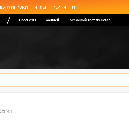
ДЫ И ИГРОКИ
ИГРЫ
РЕЙТИНГИ
Прогнозы
Косплей
Токсичный тест по Dota 2
дения