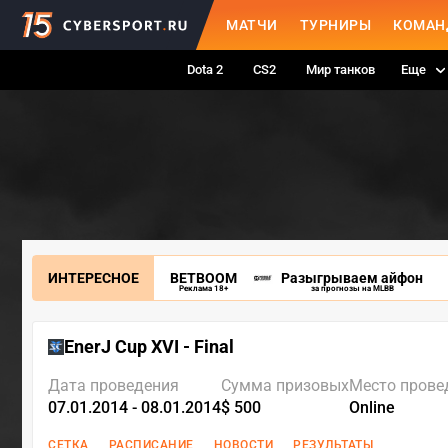
МАТЧИ
ТУРНИРЫ
КОМАН
Dota 2
CS2
Мир танков
Еще
ИНТЕРЕСНОЕ
BETBOOM
Разыгрываем айфон
Реклама 18+
за прогнозы на MLBB
EnerJ Cup XVI - Final
Дата проведения
Сумма призовых
Место прове
07.01.2014 - 08.01.2014
$ 500
Online
СЕТКА
РАСПИСАНИЕ
НОВОСТИ
РЕЗУЛЬТАТЫ