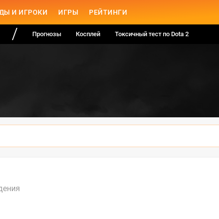
ДЫ И ИГРОКИ
ИГРЫ
РЕЙТИНГИ
Прогнозы
Косплей
Токсичный тест по Dota 2
дения