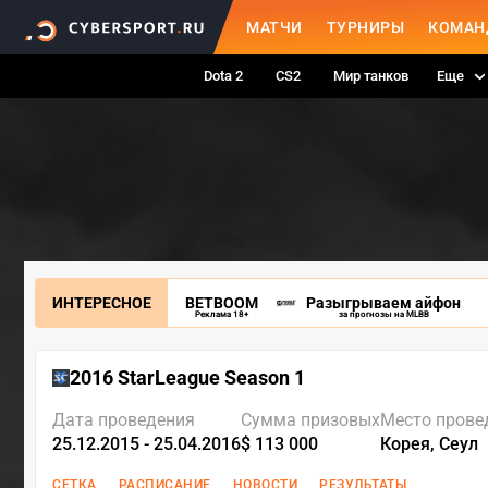
МАТЧИ
ТУРНИРЫ
КОМАН
Dota 2
CS2
Мир танков
Еще
ИНТЕРЕСНОЕ
BETBOOM
Разыгрываем айфон
Реклама 18+
за прогнозы на MLBB
2016 StarLeague Season 1
Дата проведения
Сумма призовых
Место прове
25.12.2015 - 25.04.2016
$ 113 000
Корея, Сеул
СЕТКА
РАСПИСАНИЕ
НОВОСТИ
РЕЗУЛЬТАТЫ