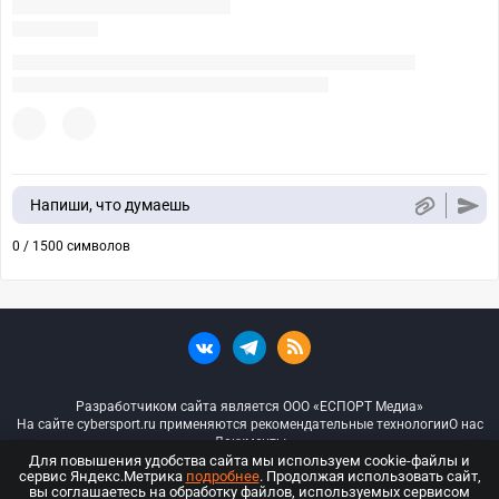
Напиши, что думаешь
0 / 1500 символов
Разработчиком сайта является ООО «ЕСПОРТ Медиа»
На сайте cybersport.ru применяются рекомендательные технологии
О нас
Документы
Для повышения удобства сайта мы используем cookie-файлы и
сервис Яндекс.Метрика
подробнее
. Продолжая использовать сайт,
© ООО «Киберспорт.ру» — Все права защищены
вы соглашаетесь на обработку файлов, используемых сервисом