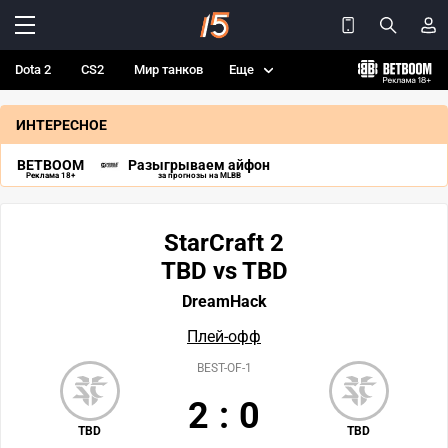
Dota 2
CS2
Мир танков
Еще
ИНТЕРЕСНОЕ
BETBOOM
Разыгрываем айфон
Реклама 18+
за прогнозы на MLBB
StarCraft 2
TBD vs TBD
DreamHack
Плей-офф
BEST-OF-1
2
:
0
TBD
TBD