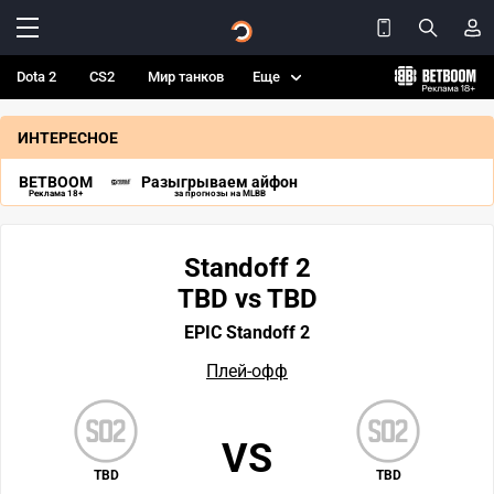
Dota 2
CS2
Мир танков
Еще
ИНТЕРЕСНОЕ
BETBOOM
Разыгрываем айфон
Реклама 18+
за прогнозы на MLBB
Standoff 2
TBD vs TBD
EPIC Standoff 2
Плей-офф
VS
TBD
TBD