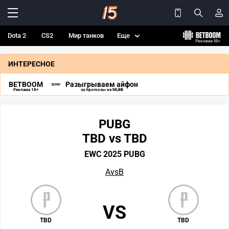
Dota 2
CS2
Мир танков
Еще
ИНТЕРЕСНОЕ
BETBOOM
Разыгрываем айфон
Реклама 18+
за прогнозы на MLBB
PUBG
TBD vs TBD
EWC 2025 PUBG
AvsB
VS
TBD
TBD