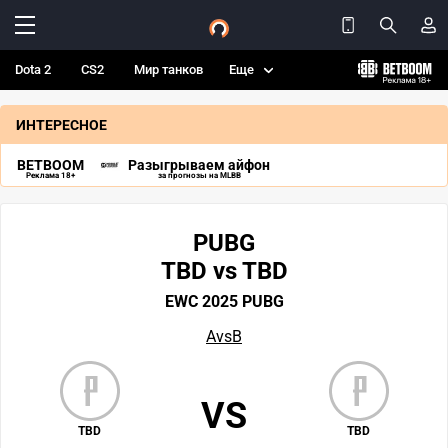
Dota 2
CS2
Мир танков
Еще
ИНТЕРЕСНОЕ
BETBOOM
Разыгрываем айфон
Реклама 18+
за прогнозы на MLBB
PUBG
TBD vs TBD
EWC 2025 PUBG
AvsB
VS
TBD
TBD