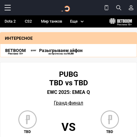
Dota 2
CS2
Мир танков
Еще
ИНТЕРЕСНОЕ
BETBOOM
Разыгрываем айфон
Реклама 18+
за прогнозы на MLBB
PUBG
TBD vs TBD
EWC 2025: EMEA Q
Гранд-финал
VS
TBD
TBD