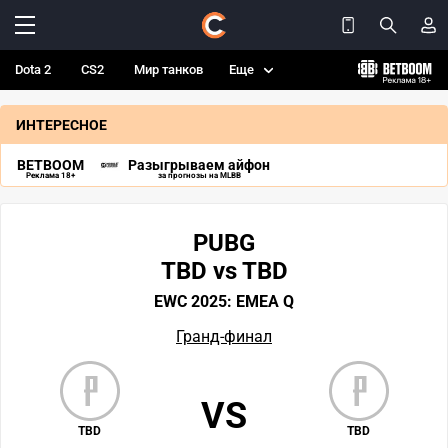
Dota 2
CS2
Мир танков
Еще
ИНТЕРЕСНОЕ
BETBOOM
Разыгрываем айфон
Реклама 18+
за прогнозы на MLBB
PUBG
TBD vs TBD
EWC 2025: EMEA Q
Гранд-финал
VS
TBD
TBD