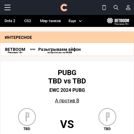
Dota 2
CS2
Мир танков
Еще
ИНТЕРЕСНОЕ
BETBOOM
Разыгрываем айфон
Реклама 18+
за прогнозы на MLBB
PUBG
TBD vs TBD
EWC 2024 PUBG
А против В
VS
TBD
TBD