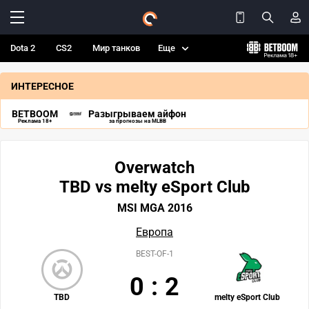
Dota 2
CS2
Мир танков
Еще
ИНТЕРЕСНОЕ
BETBOOM
Разыгрываем айфон
Реклама 18+
за прогнозы на MLBB
Overwatch
TBD vs melty eSport Club
MSI MGA 2016
Европа
BEST-OF-1
0
:
2
TBD
melty eSport Club