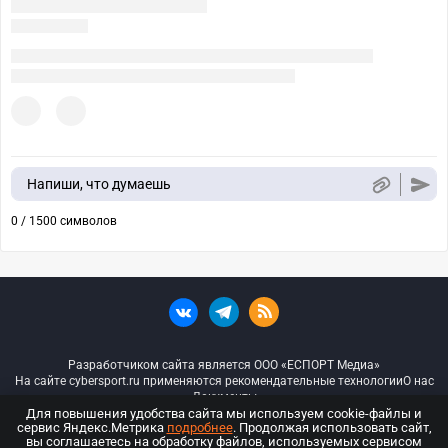
Напиши, что думаешь
0 / 1500 символов
Разработчиком сайта является ООО «ЕСПОРТ Медиа»
На сайте cybersport.ru применяются рекомендательные технологии
О нас
Документы
Для повышения удобства сайта мы используем cookie-файлы и
сервис Яндекс.Метрика
подробнее
. Продолжая использовать сайт,
© ООО «Киберспорт.ру» — Все права защищены
вы соглашаетесь на обработку файлов, используемых сервисом