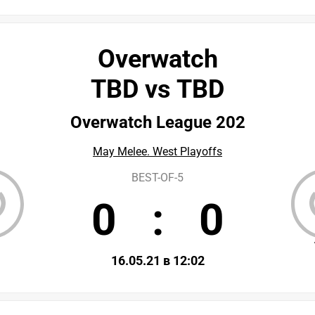
Overwatch
TBD vs TBD
Overwatch League 202
May Melee. West Playoffs
BEST-OF-5
0
:
0
D
16.05.21 в 12:02