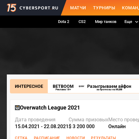
МАТЧИ
ТУРНИРЫ
КОМАН
Dota 2
CS2
Мир танков
Еще
ИНТЕРЕСНОЕ
BETBOOM
Разыгрываем айфон
Реклама 18+
за прогнозы на MLBB
Overwatch League 2021
Дата проведения
Сумма призовых
Место прове
15.04.2021 - 22.08.2021
$ 3 200 000
Онлайн
СЕТКА
РАСПИСАНИЕ
НОВОСТИ
РЕЗУЛЬТАТЫ