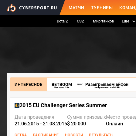
МАТЧИ
ТУРНИРЫ
КОМАН
Dota 2
CS2
Мир танков
Еще
ИНТЕРЕСНОЕ
BETBOOM
Разыгрываем айфон
Реклама 18+
за прогнозы на MLBB
2015 EU Challenger Series Summer
Дата проведения
Сумма призовых
Место прове
21.06.2015 - 21.08.2015
$ 20 000
Онлайн
СЕТКА
РАСПИСАНИЕ
НОВОСТИ
РЕЗУЛЬТАТЫ