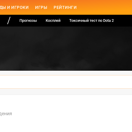
ДЫ И ИГРОКИ
ИГРЫ
РЕЙТИНГИ
Прогнозы
Косплей
Токсичный тест по Dota 2
дения