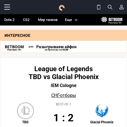
Dota 2
CS2
Мир танков
Еще
ИНТЕРЕСНОЕ
BETBOOM
Разыгрываем айфон
Реклама 18+
за прогнозы на MLBB
League of Legends
TBD vs Glacial Phoenix
IEM Cologne
СНГ-отборы
BEST-OF-1
1
:
2
TBD
Glacial Phoenix