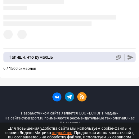
Напиши, что думаешь
0 / 1500 символов
Разработчиком сайта является ООО «ЕСПОРТ Медиа»
На сайте cybersport.ru применяются рекомендательные технологии
О нас
Документы
Для повышения удобства сайта мы используем cookie-файлы и
сервис Яндекс.Метрика
подробнее
. Продолжая использовать сайт,
© ООО «Киберспорт.ру» — Все права защищены
вы соглашаетесь на обработку файлов, используемых сервисом