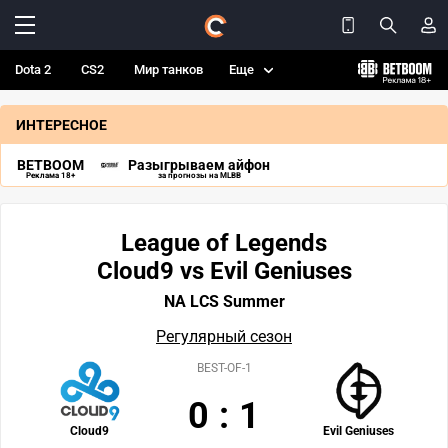
Dota 2
CS2
Мир танков
Еще
ИНТЕРЕСНОЕ
BETBOOM
Разыгрываем айфон
Реклама 18+
за прогнозы на MLBB
League of Legends
Cloud9 vs Evil Geniuses
NA LCS Summer
Регулярный сезон
BEST-OF-1
0
:
1
Cloud9
Evil Geniuses