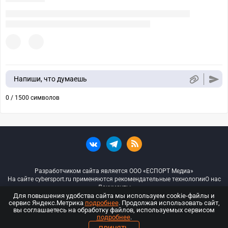
Напиши, что думаешь
0 / 1500 символов
Разработчиком сайта является ООО «ЕСПОРТ Медиа»
На сайте cybersport.ru применяются рекомендательные технологии
О нас
Документы
Для повышения удобства сайта мы используем cookie-файлы и
сервис Яндекс.Метрика
подробнее
. Продолжая использовать сайт,
© ООО «Киберспорт.ру» — Все права защищены
вы соглашаетесь на обработку файлов, используемых сервисом
подробнее
.
18+