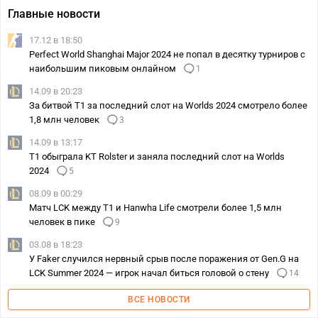
Главные новости
17.12 в 18:50
Perfect World Shanghai Major 2024 не попал в десятку турниров с
наибольшим пиковым онлайном
1
14.09 в 20:23
За битвой T1 за последний слот на Worlds 2024 смотрело более
1,8 млн человек
3
14.09 в 13:17
T1 обыграла KT Rolster и заняла последний слот на Worlds
2024
5
08.09 в 00:29
Матч LCK между T1 и Hanwha Life смотрели более 1,5 млн
человек в пике
9
03.08 в 18:23
У Faker случился нервный срыв после поражения от Gen.G на
LCK Summer 2024 — игрок начал биться головой о стену
14
ВСЕ НОВОСТИ