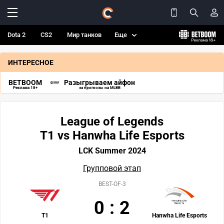
Dota 2
CS2
Мир танков
Еще
ИНТЕРЕСНОЕ
BETBOOM
Разыгрываем айфон
Реклама 18+
за прогнозы на MLBB
League of Legends
T1 vs Hanwha Life Esports
LCK Summer 2024
Групповой этап
BEST-OF-3
0
:
2
T1
Hanwha Life Esports