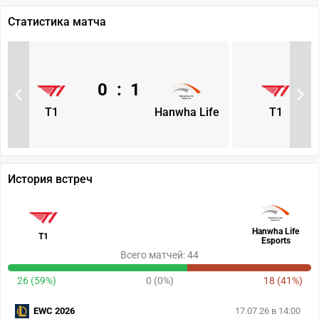
Статистика матча
0
:
1
T1
Hanwha Life
T1
История встреч
Hanwha Life
T1
Esports
Всего матчей: 44
26 (59%)
0 (0%)
18 (41%)
EWC 2026
17.07.26 в 14:00