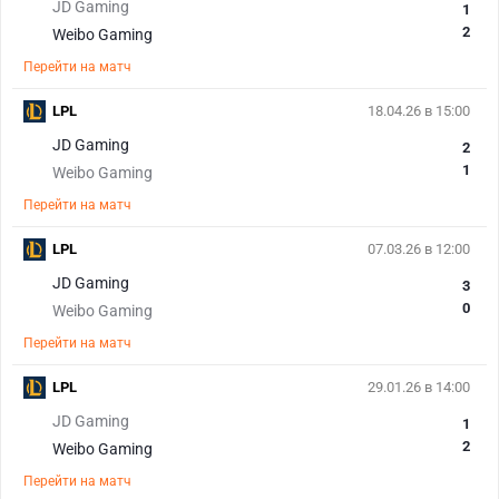
JD Gaming
1
2
Weibo Gaming
Перейти на матч
LPL
18.04.26 в 15:00
JD Gaming
2
1
Weibo Gaming
Перейти на матч
LPL
07.03.26 в 12:00
JD Gaming
3
0
Weibo Gaming
Перейти на матч
LPL
29.01.26 в 14:00
JD Gaming
1
2
Weibo Gaming
Перейти на матч