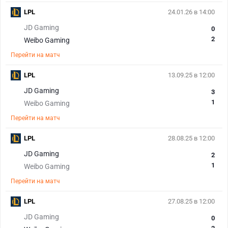
LPL
24.01.26 в 14:00
JD Gaming
0
2
Weibo Gaming
Перейти на матч
LPL
13.09.25 в 12:00
JD Gaming
3
1
Weibo Gaming
Перейти на матч
LPL
28.08.25 в 12:00
JD Gaming
2
1
Weibo Gaming
Перейти на матч
LPL
27.08.25 в 12:00
JD Gaming
0