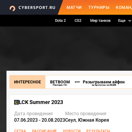
МАТЧИ
ТУРНИРЫ
КОМАН
Dota 2
CS2
Мир танков
Еще
ИНТЕРЕСНОЕ
BETBOOM
Разыгрываем айфон
Реклама 18+
за прогнозы на MLBB
LCK Summer 2023
Дата проведения
Место проведения
07.06.2023 - 20.08.2023
Сеул, Южная Корея
СЕТКА
РАСПИСАНИЕ
НОВОСТИ
РЕЗУЛЬТАТЫ