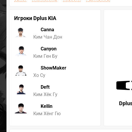
Игроки Dplus KIA
Canna
Ким Чан Дон
Canyon
Ким Ген Бу
ShowMaker
Хо Су
Deft
Ким Хёк Гу
Dplus
Kellin
Ким Хёнг Гю