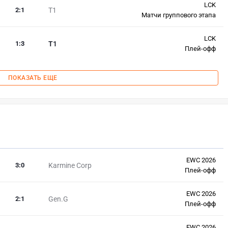
LCK
2
:
1
T1
Матчи группового этапа
LCK
1
:
3
T1
Плей-офф
ПОКАЗАТЬ ЕЩЕ
EWC 2026
3
:
0
Karmine Corp
Плей-офф
EWC 2026
2
:
1
Gen.G
Плей-офф
EWC 2026