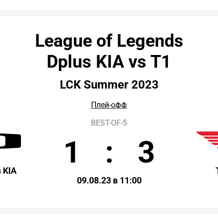
League of Legends
Dplus KIA vs T1
LCK Summer 2023
Плей-офф
BEST-OF-5
1
:
3
 KIA
09.08.23 в 11:00