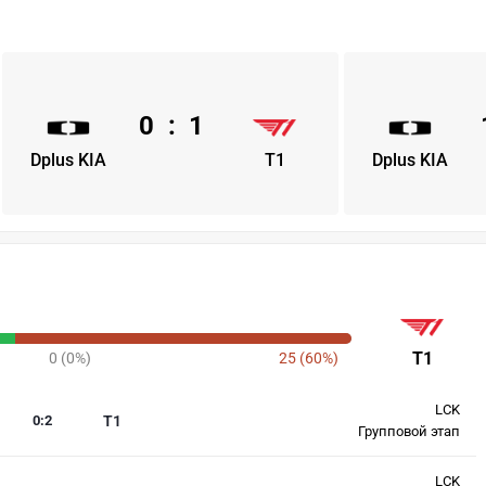
0
:
1
Dplus KIA
T1
Dplus KIA
T1
0 (0%)
25 (60%)
LCK
0
:
2
T1
Групповой этап
LCK