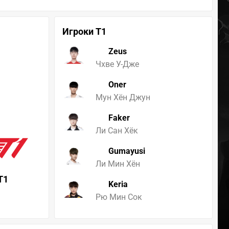
Игроки T1
Zeus
Чхве У-Дже
Oner
Мун Хён Джун
Faker
Ли Сан Хёк
Gumayusi
Ли Мин Хён
T1
Keria
Рю Мин Сок