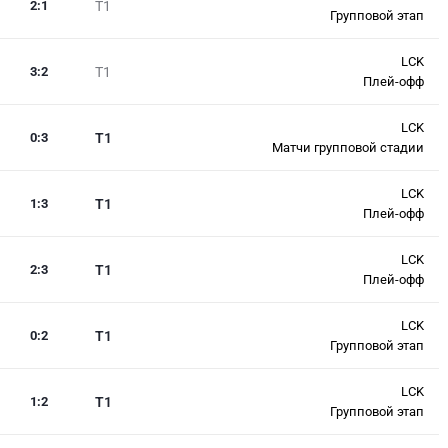
2
:
1
T1
Групповой этап
LCK
3
:
2
T1
Плей-офф
LCK
0
:
3
T1
Матчи групповой стадии
LCK
1
:
3
T1
Плей-офф
LCK
2
:
3
T1
Плей-офф
LCK
0
:
2
T1
Групповой этап
LCK
1
:
2
T1
Групповой этап