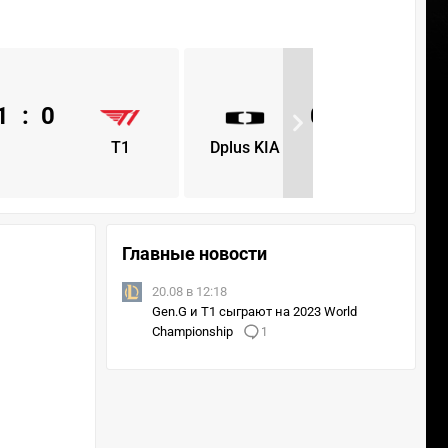
1
:
0
0
:
1
T1
Dplus KIA
T1
Главные новости
20.08 в 12:18
Gen.G и T1 сыграют на 2023 World
Championship
1