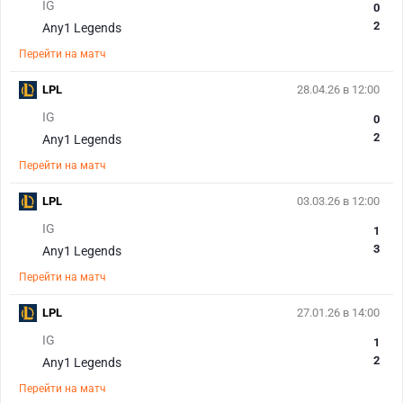
IG
0
2
Any1 Legends
Перейти на матч
LPL
28.04.26 в 12:00
IG
0
2
Any1 Legends
Перейти на матч
LPL
03.03.26 в 12:00
IG
1
3
Any1 Legends
Перейти на матч
LPL
27.01.26 в 14:00
IG
1
2
Any1 Legends
Перейти на матч