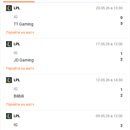
LPL
23.05.26 в 13:30
IG
0
3
TT Gaming
Перейти на матч
LPL
17.05.26 в 12:00
IG
1
2
JD Gaming
Перейти на матч
LPL
12.05.26 в 14:30
IG
1
2
Bilibili
Перейти на матч
LPL
09.05.26 в 12:00
IG
2