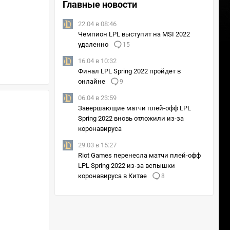
Главные новости
22.04 в 08:46
Чемпион LPL выступит на MSI 2022
удаленно
15
16.04 в 10:32
Финал LPL Spring 2022 пройдет в
онлайне
9
06.04 в 23:59
Завершающие матчи плей-офф LPL
Spring 2022 вновь отложили из-за
коронавируса
29.03 в 15:27
Riot Games перенесла матчи плей-офф
LPL Spring 2022 из-за вспышки
коронавируса в Китае
8