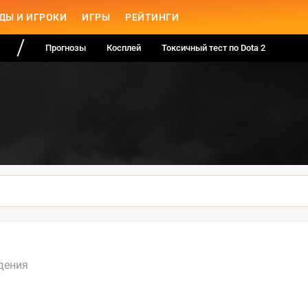
ДЫ И ИГРОКИ
ИГРЫ
РЕЙТИНГИ
Прогнозы
Косплей
Токсичный тест по Dota 2
дения