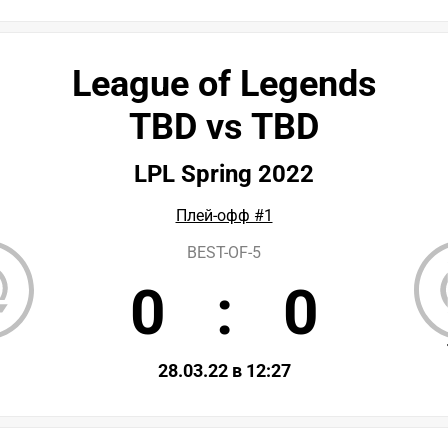
League of Legends
TBD vs TBD
LPL Spring 2022
Плей-офф #1
BEST-OF-5
0
:
0
D
28.03.22 в 12:27