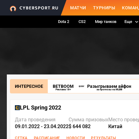
МАТЧИ
ТУРНИРЫ
КОМАН
Dota 2
CS2
Мир танков
Еще
ИНТЕРЕСНОЕ
BETBOOM
Разыгрываем айфон
Реклама 18+
за прогнозы на MLBB
LPL Spring 2022
Дата проведения
Сумма призовых
Место прове
09.01.2022 - 23.04.2022
$ 644 082
Китай
СЕТКА
РАСПИСАНИЕ
НОВОСТИ
РЕЗУЛЬТАТЫ