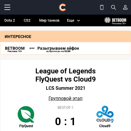
Dota 2
CS2
Мир танков
Еще
ИНТЕРЕСНОЕ
BETBOOM
Разыгрываем айфон
Реклама 18+
за прогнозы на MLBB
League of Legends
FlyQuest vs Cloud9
LCS Summer 2021
Групповой этап
BEST-OF-1
0
:
1
FlyQuest
Cloud9