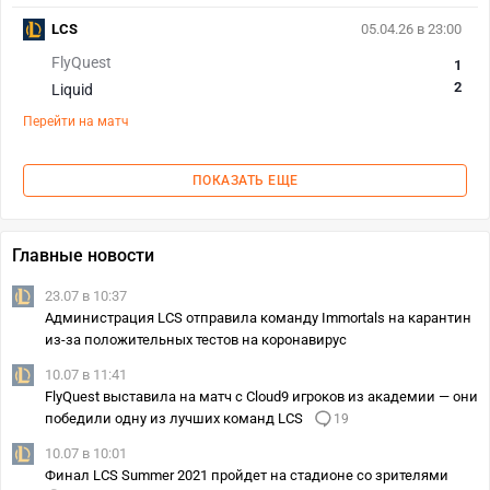
LCS
05.04.26 в 23:00
FlyQuest
1
2
Liquid
Перейти на матч
ПОКАЗАТЬ ЕЩЕ
Главные новости
23.07 в 10:37
Администрация LCS отправила команду Immortals на карантин
из-за положительных тестов на коронавирус
10.07 в 11:41
FlyQuest выставила на матч с Cloud9 игроков из академии — они
победили одну из лучших команд LCS
19
10.07 в 10:01
Финал LCS Summer 2021 пройдет на стадионе со зрителями