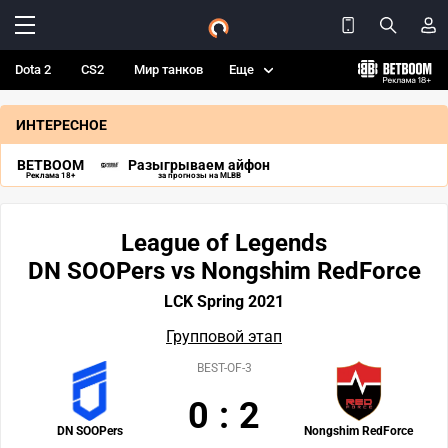
Dota 2
CS2
Мир танков
Еще
ИНТЕРЕСНОЕ
BETBOOM
Разыгрываем айфон
Реклама 18+
за прогнозы на MLBB
League of Legends
DN SOOPers vs Nongshim RedForce
LCK Spring 2021
Групповой этап
BEST-OF-3
0
:
2
DN SOOPers
Nongshim RedForce