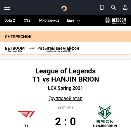
Dota 2
CS2
Мир танков
Еще
ИНТЕРЕСНОЕ
BETBOOM
Разыгрываем айфон
Реклама 18+
за прогнозы на MLBB
League of Legends
T1 vs HANJIN BRION
LCK Spring 2021
Групповой этап
BEST-OF-3
2
:
0
T1
HANJIN BRION