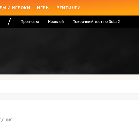
ДЫ И ИГРОКИ
ИГРЫ
РЕЙТИНГИ
Прогнозы
Косплей
Токсичный тест по Dota 2
дения