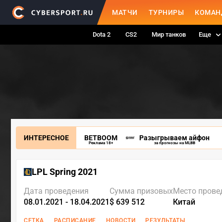
МАТЧИ
ТУРНИРЫ
КОМАН
Dota 2
CS2
Мир танков
Еще
ИНТЕРЕСНОЕ
BETBOOM
Разыгрываем айфон
Реклама 18+
за прогнозы на MLBB
LPL Spring 2021
Дата проведения
Сумма призовых
Место прове
08.01.2021 - 18.04.2021
$ 639 512
Китай
СЕТКА
РАСПИСАНИЕ
НОВОСТИ
РЕЗУЛЬТАТЫ