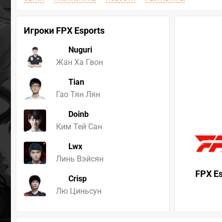
Игроки FPX Esports
Nuguri
Жан Ха Гвон
Tian
Гао Тян Лян
Doinb
Ким Тей Сан
Lwx
Линь Вэйсян
FPX Es
Crisp
Лю Циньсун