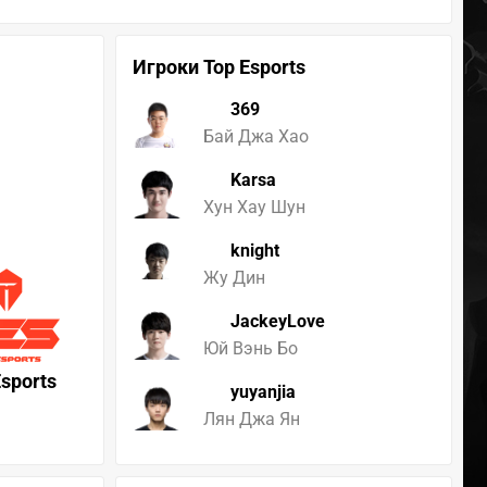
Игроки Top Esports
369
Бай Джа Хао
Karsa
Хун Хау Шун
knight
Жу Дин
JackeyLove
Юй Вэнь Бо
Esports
yuyanjia
Лян Джа Ян