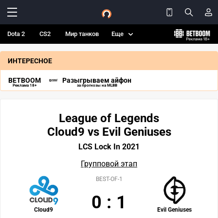
Dota 2
CS2
Мир танков
Еще
ИНТЕРЕСНОЕ
BETBOOM
Разыгрываем айфон
Реклама 18+
за прогнозы на MLBB
League of Legends
Cloud9 vs Evil Geniuses
LCS Lock In 2021
Групповой этап
BEST-OF-1
0
:
1
Cloud9
Evil Geniuses