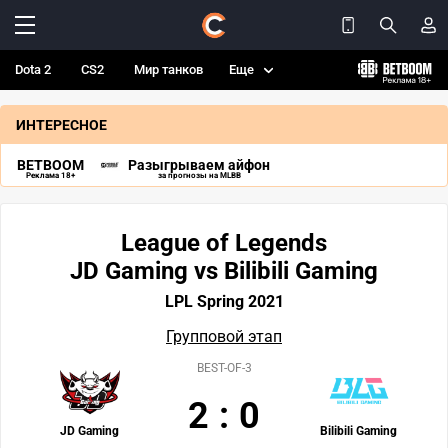
Dota 2
CS2
Мир танков
Еще
ИНТЕРЕСНОЕ
BETBOOM
Разыгрываем айфон
Реклама 18+
за прогнозы на MLBB
League of Legends
JD Gaming vs Bilibili Gaming
LPL Spring 2021
Групповой этап
BEST-OF-3
2
:
0
JD Gaming
Bilibili Gaming