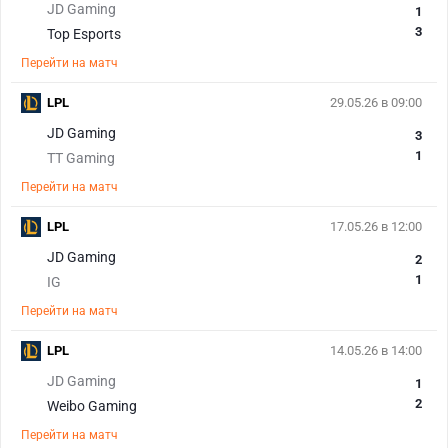
JD Gaming
1
3
Top Esports
Перейти на матч
LPL
29.05.26 в 09:00
JD Gaming
3
1
TT Gaming
Перейти на матч
LPL
17.05.26 в 12:00
JD Gaming
2
1
IG
Перейти на матч
LPL
14.05.26 в 14:00
JD Gaming
1
2
Weibo Gaming
Перейти на матч