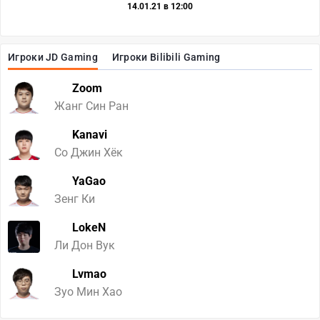
14.01.21 в 12:00
Игроки JD Gaming
Игроки Bilibili Gaming
Zoom
Жанг Син Ран
Kanavi
Со Джин Хёк
YaGao
Зенг Ки
LokeN
Ли Дон Вук
Lvmao
Зуо Мин Хао