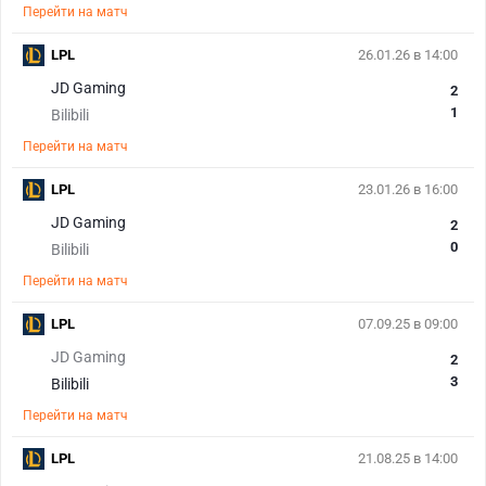
Перейти на матч
LPL
26.01.26 в 14:00
JD Gaming
2
1
Bilibili
Перейти на матч
LPL
23.01.26 в 16:00
JD Gaming
2
0
Bilibili
Перейти на матч
LPL
07.09.25 в 09:00
JD Gaming
2
3
Bilibili
Перейти на матч
LPL
21.08.25 в 14:00