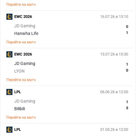
Перейти на матч
EWC 2026
16.07.26 в 13:10
JD Gaming
0
1
Hanwha Life
Перейти на матч
EWC 2026
15.07.26 в 15:30
JD Gaming
1
0
LYON
Перейти на матч
LPL
06.06.26 в 12:00
JD Gaming
1
3
Bilibili
Перейти на матч
LPL
31.05.26 в 12:00