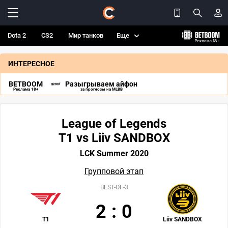
Dota 2
CS2
Мир танков
Еще
ИНТЕРЕСНОЕ
BETBOOM
Разыгрываем айфон
Реклама 18+
за прогнозы на MLBB
League of Legends
T1 vs Liiv SANDBOX
LCK Summer 2020
Групповой этап
BEST-OF-3
2
:
0
T1
Liiv SANDBOX