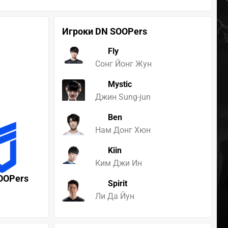
Игроки DN SOOPers
Fly
Сонг Йонг Жун
Mystic
Джин Sung-jun
Ben
Нам Донг Хюн
Kiin
Ким Джи Ин
OOPers
Spirit
Ли Да Йун