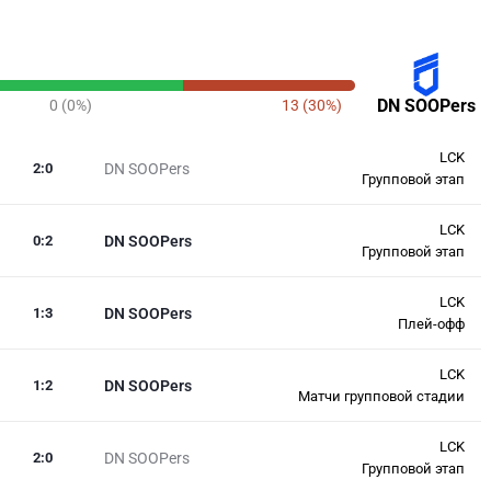
DN SOOPers
0 (0%)
13 (30%)
LCK
2
:
0
DN SOOPers
Групповой этап
LCK
0
:
2
DN SOOPers
Групповой этап
LCK
1
:
3
DN SOOPers
Плей-офф
LCK
1
:
2
DN SOOPers
Матчи групповой стадии
LCK
2
:
0
DN SOOPers
Групповой этап