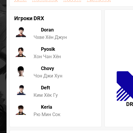
Игроки DRX
Doran
Чхве Хён Джун
Pyosik
Хон Чан Хён
Chovy
Чон Джи Хун
Deft
Ким Хёк Гу
D
Keria
Рю Мин Сок