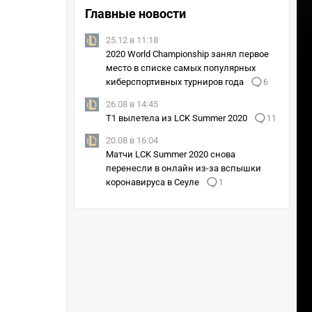
Главные новости
25.12 в 11:18
2020 World Championship занял первое
место в списке самых популярных
киберспортивных турниров года
6
26.08 в 14:45
T1 вылетела из LCK Summer 2020
11
20.08 в 16:04
Матчи LCK Summer 2020 снова
перенесли в онлайн из-за вспышки
коронавируса в Сеуле
1