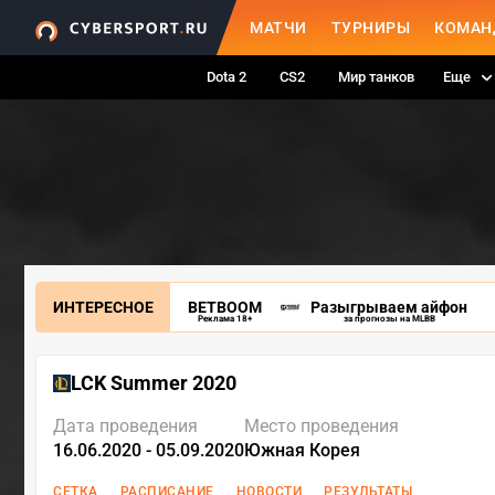
МАТЧИ
ТУРНИРЫ
КОМАН
Dota 2
CS2
Мир танков
Еще
ИНТЕРЕСНОЕ
BETBOOM
Разыгрываем айфон
Реклама 18+
за прогнозы на MLBB
LCK Summer 2020
Дата проведения
Место проведения
16.06.2020 - 05.09.2020
Южная Корея
СЕТКА
РАСПИСАНИЕ
НОВОСТИ
РЕЗУЛЬТАТЫ