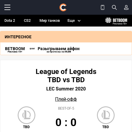
Dota 2
CS2
Мир танков
Еще
ИНТЕРЕСНОЕ
BETBOOM
Разыгрываем айфон
Реклама 18+
за прогнозы на MLBB
League of Legends
TBD vs TBD
LEC Summer 2020
Плей-офф
BEST-OF-5
0
:
0
TBD
TBD