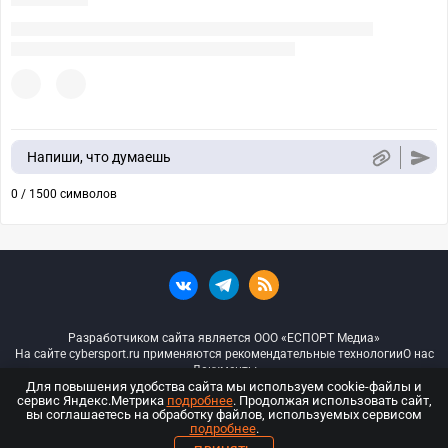
Напиши, что думаешь
0 / 1500 символов
Разработчиком сайта является ООО «ЕСПОРТ Медиа»
На сайте cybersport.ru применяются рекомендательные технологии
О нас
Документы
Для повышения удобства сайта мы используем cookie-файлы и
сервис Яндекс.Метрика
подробнее
. Продолжая использовать сайт,
© ООО «Киберспорт.ру» — Все права защищены
вы соглашаетесь на обработку файлов, используемых сервисом
подробнее
.
18+