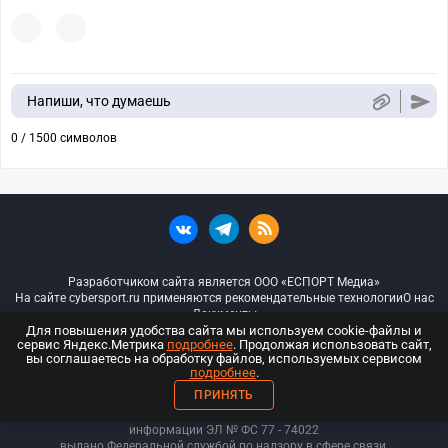
Напиши, что думаешь
0 / 1500 символов
Разработчиком сайта является ООО «ЕСПОРТ Медиа»
На сайте cybersport.ru применяются рекомендательные технологии
О нас
Документы
Для повышения удобства сайта мы используем cookie-файлы и
сервис Яндекс.Метрика
подробнее
. Продолжая использовать сайт,
© ООО «Киберспорт.ру» — Все права защищены
вы соглашаетесь на обработку файлов, используемых сервисом
подробнее
.
18+
ПРИНЯТЬ
ООО «Киберспорт.ру». Свидетельство о регистрации средств массовой
информации ЭЛ № ФС 77 - 74
022
выдано Федеральной службой по надзору в сфере связи,