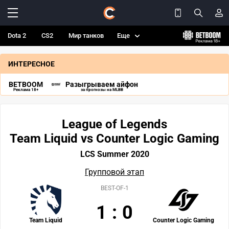
Dota 2
CS2
Мир танков
Еще
ИНТЕРЕСНОЕ
BETBOOM
Разыгрываем айфон
Реклама 18+
за прогнозы на MLBB
League of Legends
Team Liquid vs Counter Logic Gaming
LCS Summer 2020
Групповой этап
BEST-OF-1
1
:
0
Team Liquid
Counter Logic Gaming