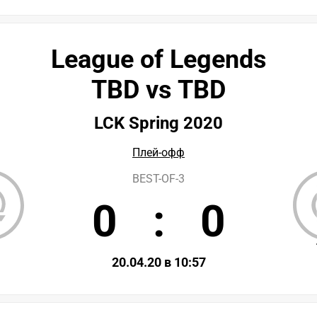
League of Legends
TBD vs TBD
LCK Spring 2020
Плей-офф
BEST-OF-3
0
:
0
D
20.04.20 в 10:57