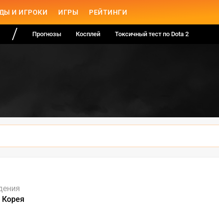
ДЫ И ИГРОКИ
ИГРЫ
РЕЙТИНГИ
Прогнозы
Косплей
Токсичный тест по Dota 2
дения
 Корея