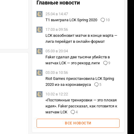
Главные новости
25.04 в 14:47
T1 выиграла LCK Spring 2020
10
17.03 в 09:56
LCK возобновит матчи в конце марта —
лига перейдет в онлайн-формат
05.03 в 20:04
Faker сделал две тысячи убийств в
матчах LCK — это рекорд лиги
9
03.03 в 10:56
Riot Games приостановила LCK Spring
2020 из-за коронавируса
5
10.02 в 12:22
«Постоянные тренировки — это плохая
идея». Faker рассказал, как готовится к
матчам LCK
4
ВСЕ НОВОСТИ