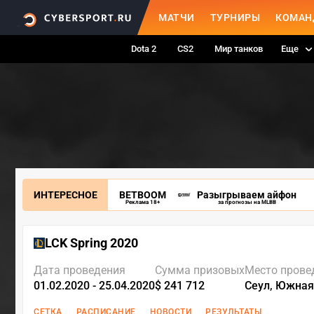
МАТЧИ
ТУРНИРЫ
КОМАН
Dota 2
CS2
Мир танков
Еще
ИНТЕРЕСНОЕ
BETBOOM
Разыгрываем айфон
Реклама 18+
за прогнозы на MLBB
LCK Spring 2020
Дата проведения
Сумма призовых
Место прове
01.02.2020 - 25.04.2020
$ 241 712
Сеул, Южная
СЕТКА
РАСПИСАНИЕ
НОВОСТИ
РЕЗУЛЬТАТЫ