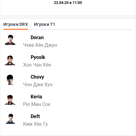
22.04.20 в 11:00
Игроки DRX
Игроки T1
Doran
Чхве Хён Джун
Pyosik
Хон Чан Хён
Chovy
Чон Джи Хун
Keria
Рю Мин Сок
Deft
Ким Хёк Гу