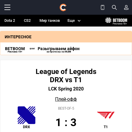
Dota 2
CS2
Мир танков
Еще
ИНТЕРЕСНОЕ
BETBOOM
Разыгрываем айфон
Реклама 18+
за прогнозы на MLBB
League of Legends
DRX vs T1
LCK Spring 2020
Плей-офф
BEST-OF-5
1
:
3
DRX
T1