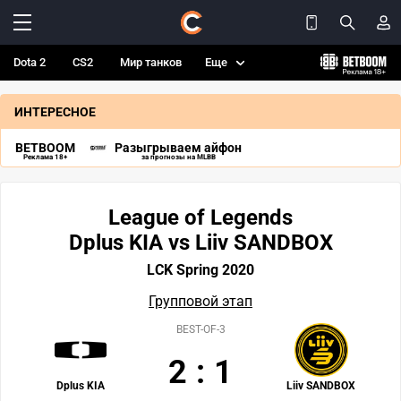
Dota 2
CS2
Мир танков
Еще
ИНТЕРЕСНОЕ
BETBOOM
Разыгрываем айфон
Реклама 18+
за прогнозы на MLBB
League of Legends
Dplus KIA vs Liiv SANDBOX
LCK Spring 2020
Групповой этап
BEST-OF-3
2
:
1
Dplus KIA
Liiv SANDBOX