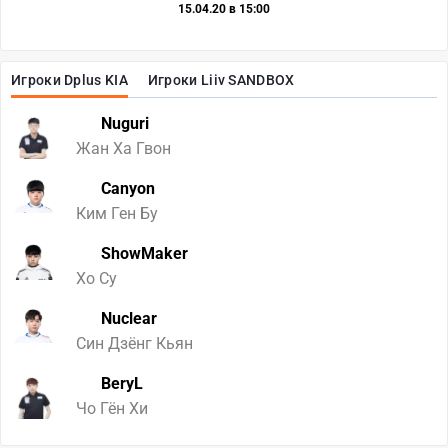
15.04.20 в 15:00
Игроки Dplus KIA
Игроки Liiv SANDBOX
Nuguri
Жан Ха Гвон
Canyon
Ким Ген Бу
ShowMaker
Хо Су
Nuclear
Син Дзёнг Кьян
BeryL
Чо Гён Хи