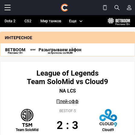
Dota 2
CS2
Мир танков
Еще
ИНТЕРЕСНОЕ
BETBOOM
Разыгрываем айфон
Реклама 18+
за прогнозы на MLBB
League of Legends
Team SoloMid vs Cloud9
NA LCS
Плей-офф
BEST-OF-5
2
:
3
Team SoloMid
Cloud9