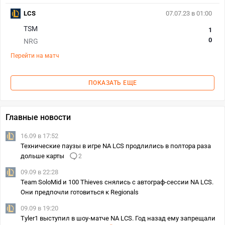
LCS
07.07.23 в 01:00
TSM
1
0
NRG
Перейти на матч
ПОКАЗАТЬ ЕЩЕ
Главные новости
16.09 в 17:52
Технические паузы в игре NA LCS продлились в полтора раза
дольше карты
2
09.09 в 22:28
Team SoloMid и 100 Thieves снялись с автограф-сессии NA LCS.
Они предпочли готовиться к Regionals
09.09 в 19:20
Tyler1 выступил в шоу-матче NA LCS. Год назад ему запрещали