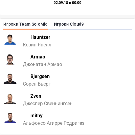
02.09.18 в 00:00
Игроки Team SoloMid
Игроки Cloud9
Hauntzer
Кевин Янелл
Armao
Джонатан Армао
Bjergsen
Сорен Бьерг
Zven
Джеспер Свеннингсен
mithy
Альфонсо Агирре Родригез