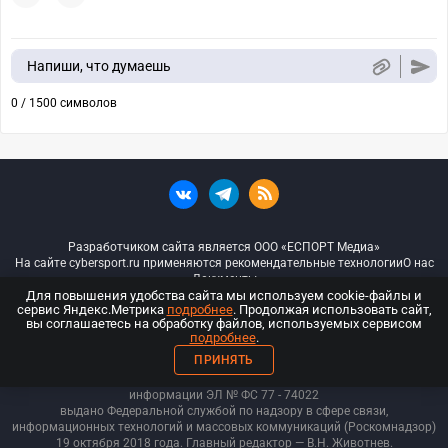
Напиши, что думаешь
0 / 1500 символов
Разработчиком сайта является ООО «ЕСПОРТ Медиа»
На сайте cybersport.ru применяются рекомендательные технологии
О нас
Документы
Для повышения удобства сайта мы используем cookie-файлы и
сервис Яндекс.Метрика
подробнее
. Продолжая использовать сайт,
© ООО «Киберспорт.ру» — Все права защищены
вы соглашаетесь на обработку файлов, используемых сервисом
подробнее
.
18+
ПРИНЯТЬ
ООО «Киберспорт.ру». Свидетельство о регистрации средств массовой
информации ЭЛ № ФС 77 - 74
022
выдано Федеральной службой по надзору в сфере связи,
информационных технологий и массовых коммуникаций (Роскомнадзор)
19 октября 2018 года. Главный редактор — В.Н. Животнев.