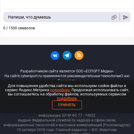
Напиши, что думаешь
0 / 1500 символов
Разработчиком сайта является ООО «ЕСПОРТ Медиа»
На сайте cybersport.ru применяются рекомендательные технологии
О нас
Документы
Для повышения удобства сайта мы используем cookie-файлы и
сервис Яндекс.Метрика
подробнее
. Продолжая использовать сайт,
© ООО «Киберспорт.ру» — Все права защищены
вы соглашаетесь на обработку файлов, используемых сервисом
подробнее
.
18+
ПРИНЯТЬ
ООО «Киберспорт.ру». Свидетельство о регистрации средств массовой
информации ЭЛ № ФС 77 - 74
022
выдано Федеральной службой по надзору в сфере связи,
информационных технологий и массовых коммуникаций (Роскомнадзор)
19 октября 2018 года. Главный редактор — В.Н. Животнев.