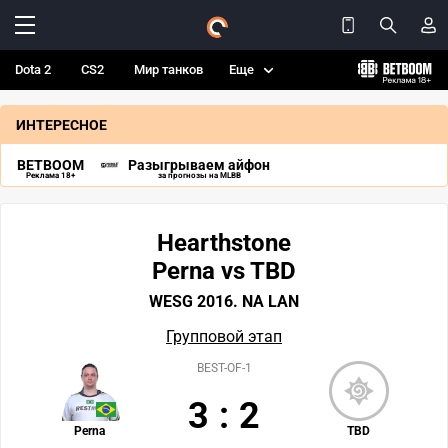
Dota 2
CS2
Мир танков
Еще
ИНТЕРЕСНОЕ
BETBOOM
Разыгрываем айфон
Реклама 18+
за прогнозы на MLBB
Hearthstone
Perna vs TBD
WESG 2016. NA LAN
Групповой этап
BEST-OF-1
3
:
2
Perna
TBD