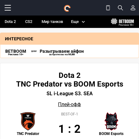
Dota 2
CS2
Мир танков
Еще
ИНТЕРЕСНОЕ
BETBOOM
Разыгрываем айфон
Реклама 18+
за прогнозы на MLBB
Dota 2
TNC Predator vs BOOM Esports
SL i-League S3. SEA
Плей-офф
BEST-OF-1
1
:
2
TNC Predator
BOOM Esports