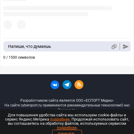
Напиши, что думаешь
0 / 1500 символов
Разработчиком сайта является ООО «ЕСПОРТ Медиа»
На сайте cybersport.ru применяются рекомендательные технологии
О нас
Документы
Для повышения удобства сайта мы используем cookie-файлы и
сервис Яндекс.Метрика
подробнее
. Продолжая использовать сайт,
© ООО «Киберспорт.ру» — Все права защищены
вы соглашаетесь на обработку файлов, используемых сервисом
подробнее
.
18+