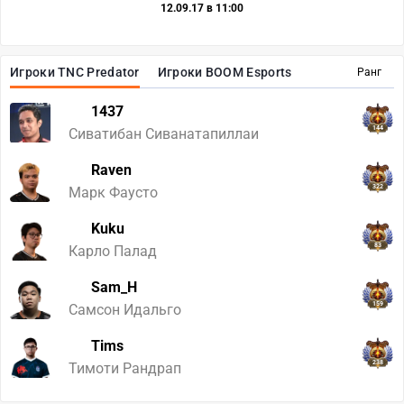
12.09.17 в 11:00
Игроки TNC Predator
Игроки BOOM Esports
Ранг
1437
144
Сиватибан Сиванатапиллаи
Raven
322
Марк Фаусто
Kuku
83
Карло Палад
Sam_H
159
Самсон Идальго
Tims
238
Тимоти Рандрап