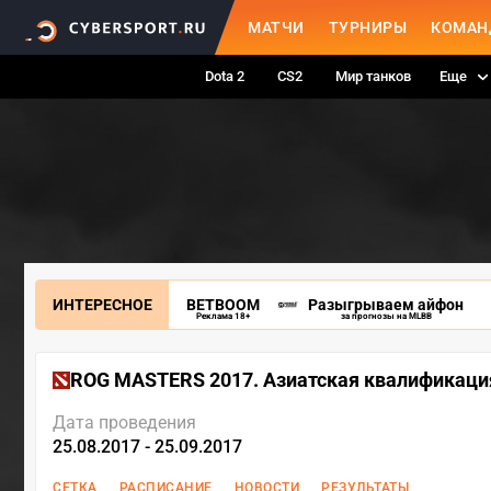
МАТЧИ
ТУРНИРЫ
КОМАН
Dota 2
CS2
Мир танков
Еще
ИНТЕРЕСНОЕ
BETBOOM
Разыгрываем айфон
Реклама 18+
за прогнозы на MLBB
ROG MASTERS 2017. Азиатская квалификаци
Дата проведения
25.08.2017 - 25.09.2017
СЕТКА
РАСПИСАНИЕ
НОВОСТИ
РЕЗУЛЬТАТЫ