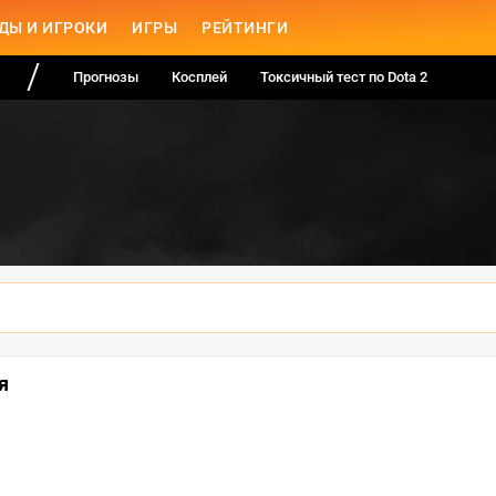
ДЫ И ИГРОКИ
ИГРЫ
РЕЙТИНГИ
Прогнозы
Косплей
Токсичный тест по Dota 2
я