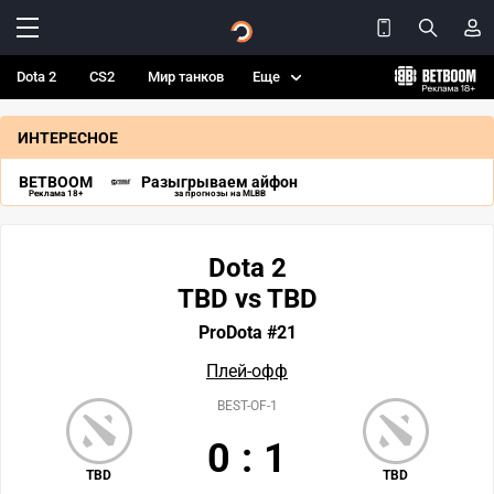
Dota 2
CS2
Мир танков
Еще
ИНТЕРЕСНОЕ
BETBOOM
Разыгрываем айфон
Реклама 18+
за прогнозы на MLBB
Dota 2
TBD vs TBD
ProDota #21
Плей-офф
BEST-OF-1
0
:
1
TBD
TBD