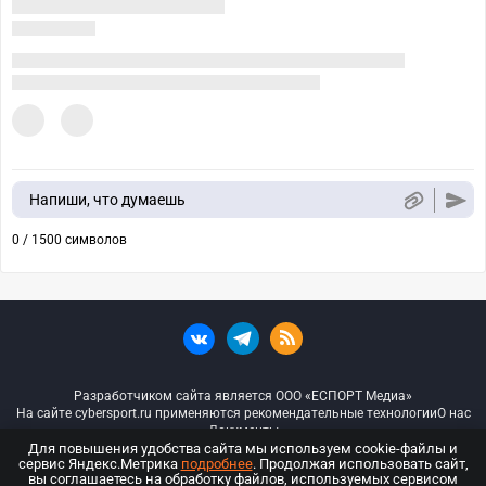
Напиши, что думаешь
0 / 1500 символов
Разработчиком сайта является ООО «ЕСПОРТ Медиа»
На сайте cybersport.ru применяются рекомендательные технологии
О нас
Документы
Для повышения удобства сайта мы используем cookie-файлы и
сервис Яндекс.Метрика
подробнее
. Продолжая использовать сайт,
© ООО «Киберспорт.ру» — Все права защищены
вы соглашаетесь на обработку файлов, используемых сервисом