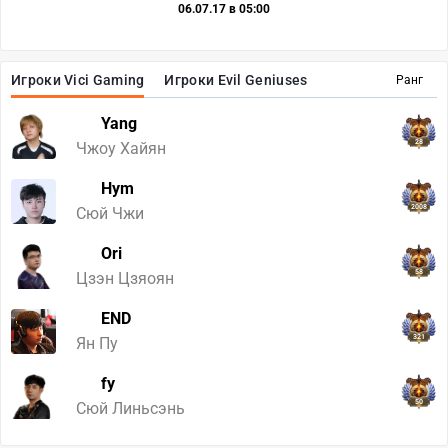
06.07.17 в 05:00
Игроки Vici Gaming
Игроки Evil Geniuses
Ранг
Yang
28
Чжоу Хайян
Hym
2008
Сюй Чжи
Ori
58
Цзэн Цзяоян
END
321
Ян Пу
fy
50
Сюй Линьсэнь