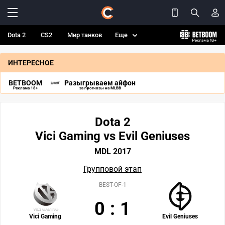
Dota 2
CS2
Мир танков
Еще
ИНТЕРЕСНОЕ
BETBOOM
Разыгрываем айфон
Реклама 18+
за прогнозы на MLBB
Dota 2
Vici Gaming vs Evil Geniuses
MDL 2017
Групповой этап
BEST-OF-1
0
:
1
Vici Gaming
Evil Geniuses