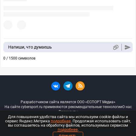
Напиши, что думаешь
0 / 1500 символов
Разработчиком сайта является ООО «ЕСПОРТ Медиа»
На сайте cybersport.ru применяются рекомендательные технологии
О нас
Документы
Для повышения удобства сайта мы используем cookie-файлы и
сервис Яндекс.Метрика
подробнее
. Продолжая использовать сайт,
© ООО «Киберспорт.ру» — Все права защищены
вы соглашаетесь на обработку файлов, используемых сервисом
подробнее
.
18+