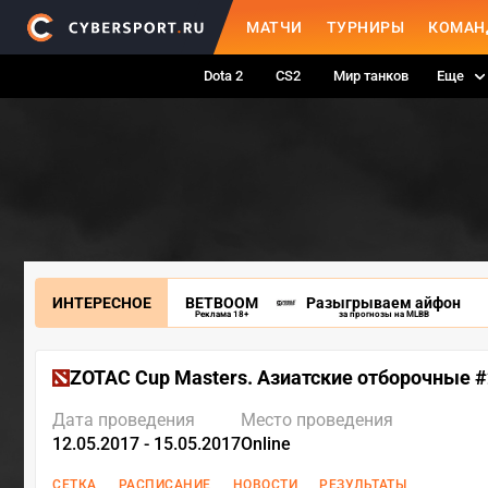
МАТЧИ
ТУРНИРЫ
КОМАН
Dota 2
CS2
Мир танков
Еще
ИНТЕРЕСНОЕ
BETBOOM
Разыгрываем айфон
Реклама 18+
за прогнозы на MLBB
ZOTAC Cup Masters. Азиатские отборочные #
Дата проведения
Место проведения
12.05.2017 - 15.05.2017
Online
СЕТКА
РАСПИСАНИЕ
НОВОСТИ
РЕЗУЛЬТАТЫ