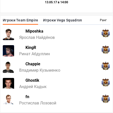
13.05.17 в 14:00
Игроки Team Empire
Игроки Vega Squadron
Ранг
Miposhka
104
Ярослав Найдёнов
KingR
1974
Ринат Абдуллин
Chappie
702
Владимир Кузьменко
Ghostik
1209
Андрей Кадык
fn
215
Ростислав Лозовой