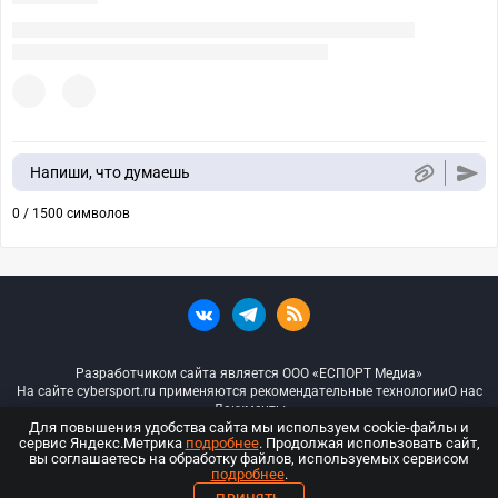
Напиши, что думаешь
0 / 1500 символов
Разработчиком сайта является ООО «ЕСПОРТ Медиа»
На сайте cybersport.ru применяются рекомендательные технологии
О нас
Документы
Для повышения удобства сайта мы используем cookie-файлы и
сервис Яндекс.Метрика
подробнее
. Продолжая использовать сайт,
© ООО «Киберспорт.ру» — Все права защищены
вы соглашаетесь на обработку файлов, используемых сервисом
подробнее
.
18+