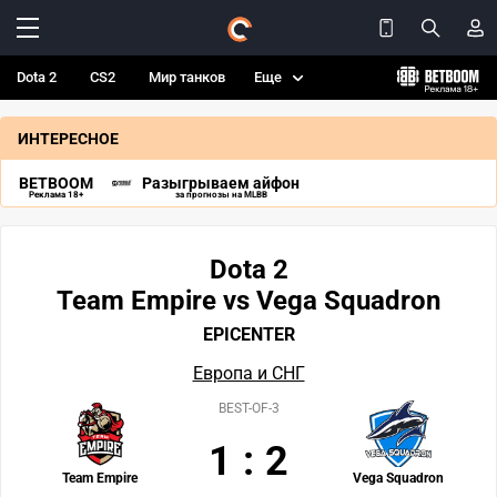
Dota 2
CS2
Мир танков
Еще
ИНТЕРЕСНОЕ
BETBOOM
Разыгрываем айфон
Реклама 18+
за прогнозы на MLBB
Dota 2
Team Empire vs Vega Squadron
EPICENTER
Европа и СНГ
BEST-OF-3
1
:
2
Team Empire
Vega Squadron